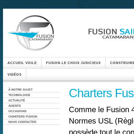
ACCUEIL VOILE
FUSION LE CHOIX JUDICIEUX
CONSTRUIRE
VIDÉOS
Charters Fus
À NOTRE SUJET
TECHNOLOGIE
ACTUALITÉ
AGENTS
Comme le Fusion 40
OCCASIONS
CHARTERS FUSION
Normes USL (Règlem
NOUS CONTACTER
possède tout le conf