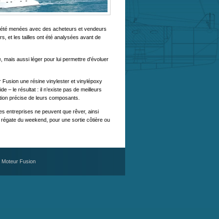
t été menées avec des acheteurs et vendeurs
s, et les tailles ont été analysées avant de
, mais aussi léger pour lui permettre d’évoluer
r Fusion une résine vinylester et vinylépoxy
e – le résultat : il n’existe pas de meilleurs
tion précise de leurs composants.
des entreprises ne peuvent que rêver, ainsi
a régate du weekend, pour une sortie côtière ou
 Moteur Fusion