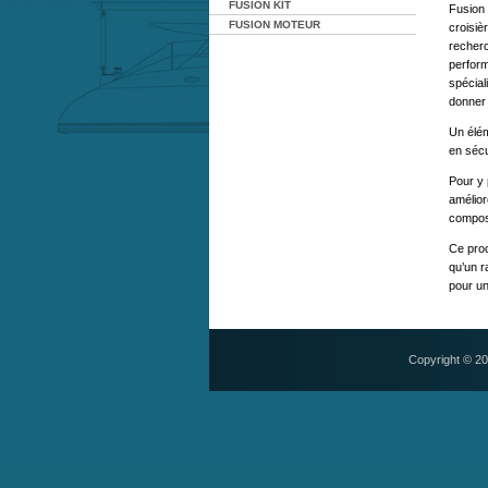
FUSION KIT
Fusion 
FUSION MOTEUR
croisiè
recherc
perform
spécial
donner 
Un élém
en sécu
Pour y 
amélior
composi
Ce proc
qu’un r
pour un
Copyright © 2